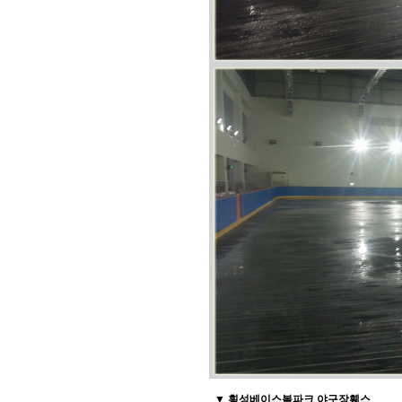
▼ 횡성베이스볼파크 야구장휀스