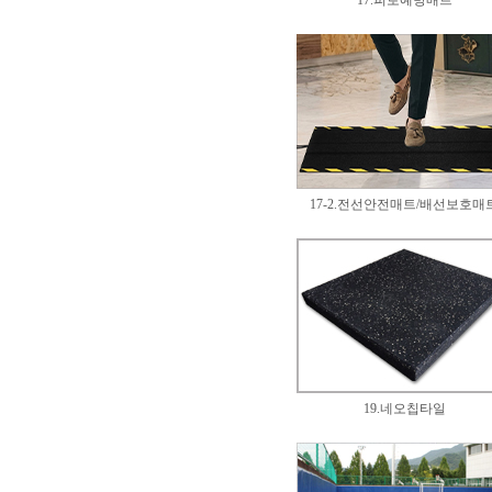
17.피로예방매트
17-2.전선안전매트/배선보호매
19.네오칩타일