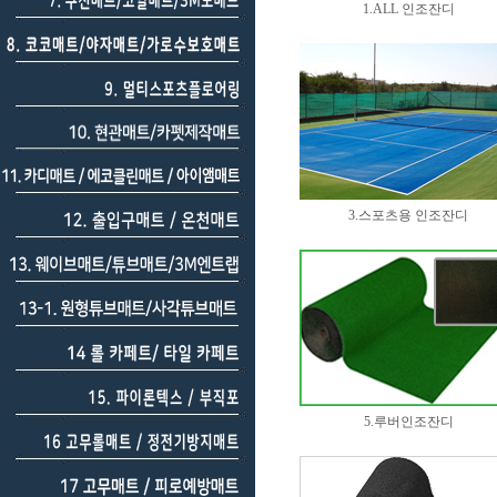
1.ALL 인조잔디
3.스포츠용 인조잔디
5.루버인조잔디