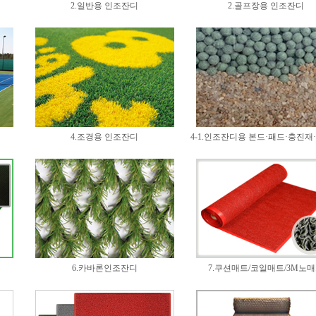
2.일반용 인조잔디
2.골프장용 인조잔디
4.조경용 인조잔디
4-1.인조잔디용 본드·패드·충진재
6.카바론인조잔디
7.쿠션매트/코일매트/3M노