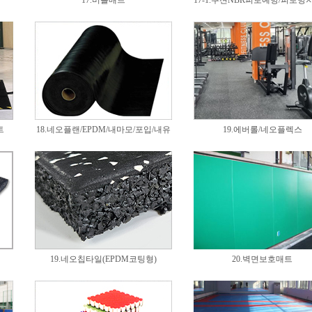
17.버블매트
17-1.쿠션NBR피로예방/피로방
트
18.네오플랜/EPDM/내마모/포입/내유
19.에버롤/네오플렉스
19.네오칩타일(EPDM코팅형)
20.벽면보호매트