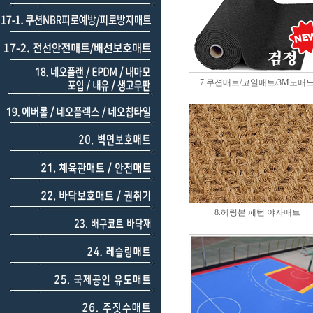
7.쿠션매트/코일매트/3M노매
8.헤링본 패턴 야자매트