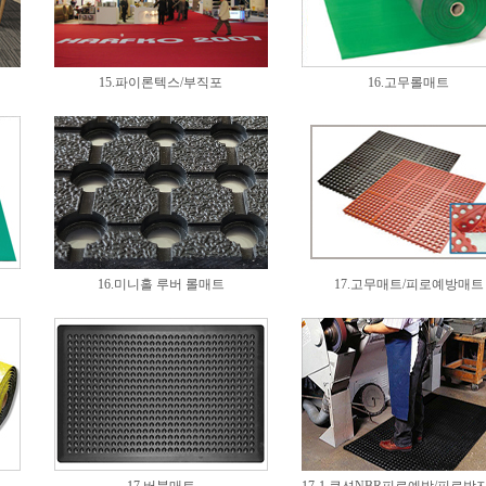
15.파이론텍스/부직포
16.고무롤매트
16.미니홀 루버 롤매트
17.고무매트/피로예방매트