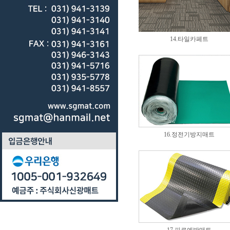
14.타일카페트
16.정전기방지매트