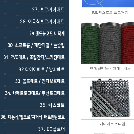
9.멀티스포츠 플로어링
10.현관매트/카펫제작매트
11.카디매트 A 타입