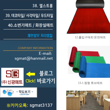
12.출입구매트/온천매트
13-1.원형 튜브매트