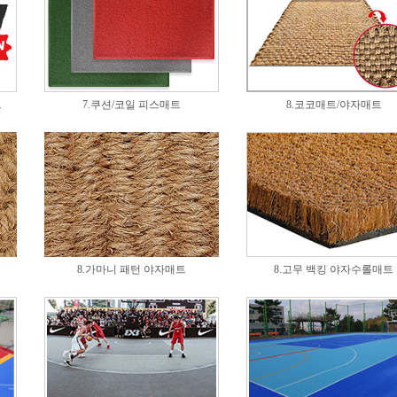
드
7.쿠션/코일 피스매트
8.코코매트/야자매트
8.가마니 패턴 야자매트
8.고무 백킹 야자수롤매트